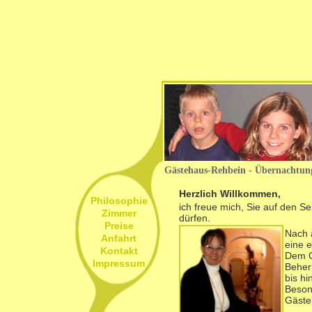
Gästehaus-Rehbein - Übernachtung
Herzlich Willkommen,
Philosophie
ich freue mich, Sie auf den 
Zimmer
dürfen.
Preise
Nach 
Anfahrt
eine 
Kontakt
Dem G
Impressum
Beher
bis hi
Beson
Gästeh